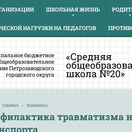
РГАНИЗАЦИИ
ШКОЛЬНАЯ ЖИЗНЬ
РОДИТ
ЕСКОЙ НАГРУЗКИ НА ПЕДАГОГОВ
ПРОТИВ
«Средняя
пальное бюджетное
бщеобразовательное
общеобразов
ие Петрозаводского
школа №20»
городского округа
Учащимся
→
Безопасность
филактика травматизма н
нспорта