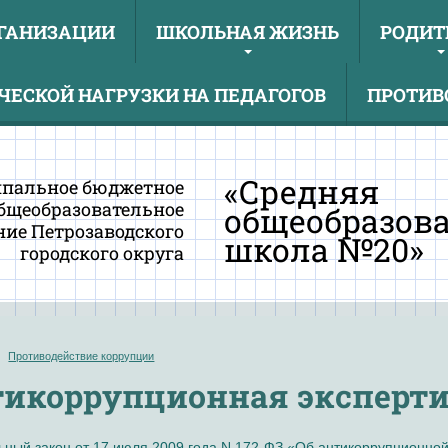
РГАНИЗАЦИИ
ШКОЛЬНАЯ ЖИЗНЬ
РОДИТ
ЕСКОЙ НАГРУЗКИ НА ПЕДАГОГОВ
ПРОТИВ
«Средняя
пальное бюджетное
бщеобразовательное
общеобразов
ие Петрозаводского
школа №20»
городского округа
Противодействие коррупции
икоррупционная эксперти
ный закон от 17 июля 2009 года N 172-ФЗ «Об антикоррупционной