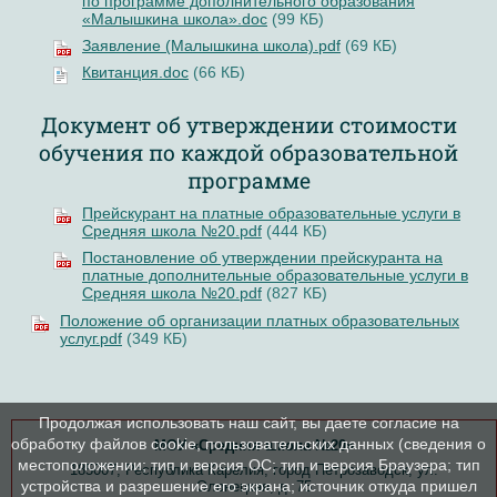
по программе дополнительного образования
«Малышкина школа».doc
(99 КБ)
Заявление (Малышкина школа).pdf
(69 КБ)
Квитанция.doc
(66 КБ)
Документ об утверждении стоимости
обучения по каждой образовательной
программе
Прейскурант на платные образовательные услуги в
Средняя школа №20.pdf
(444 КБ)
Постановление об утверждении прейскуранта на
платные дополнительные образовательные услуги в
Средняя школа №20.pdf
(827 КБ)
Положение об организации платных образовательных
услуг.pdf
(349 КБ)
Продолжая использовать наш сайт, вы даете согласие на
обработку файлов cookie, пользовательских данных (сведения о
МОУ «Средняя школа №20»
местоположении; тип и версия ОС; тип и версия Браузера; тип
185007, Республика Карелия, город Петрозаводск, ул.
устройства и разрешение его экрана; источник откуда пришел
Олонецкая, д. 75