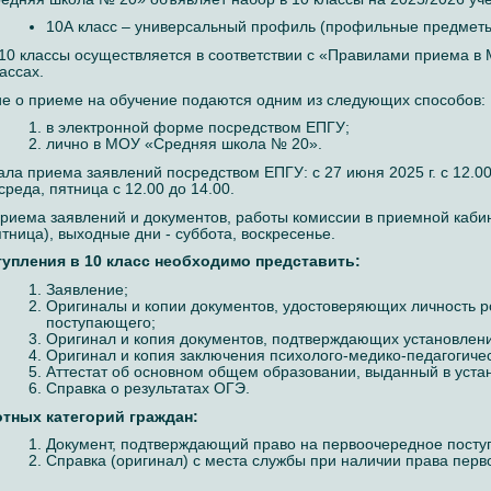
10А класс – универсальный профиль (профильные предметы 
10 классы осуществляется в соответствии с «Правилами приема 
ассах.
е о приеме на обучение подаются одним из следующих способов:
в электронной форме посредством ЕПГУ;
лично в МОУ «Средняя школа № 20».
ала приема заявлений посредством ЕПГУ: с 27 июня 2025 г. с 12
среда, пятница с 12.00 до 14.00.
риема заявлений и документов, работы комиссии в приемной кабинет
ятница), выходные дни - суббота, воскресенье.
тупления в 10 класс необходимо представить:
Заявление;
Оригиналы и копии документов, удостоверяющих личность ро
поступающего;
Оригинал и копия документов, подтверждающих установлени
Оригинал и копия заключения психолого-медико-педагогичес
Аттестат об основном общем образовании, выданный в уста
Справка о результатах ОГЭ.
отных категорий граждан:
Документ, подтверждающий право на первоочередное посту
Справка (оригинал) с места службы при наличии права перв