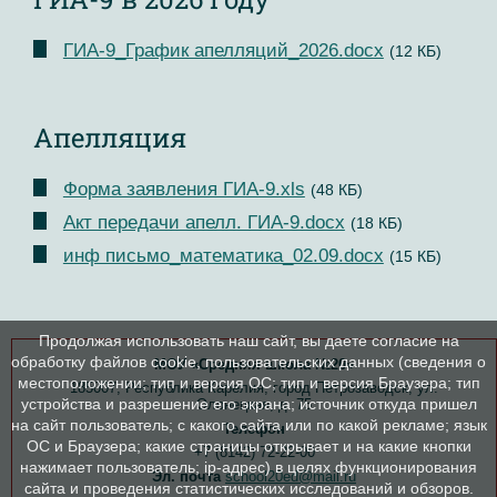
ГИА-9_График апелляций_2026.docx
(12 КБ)
Апелляция
Форма заявления ГИА-9.xls
(48 КБ)
Акт передачи апелл. ГИА-9.docx
(18 КБ)
инф письмо_математика_02.09.docx
(15 КБ)
Продолжая использовать наш сайт, вы даете согласие на
обработку файлов cookie, пользовательских данных (сведения о
МОУ «Средняя школа №20»
местоположении; тип и версия ОС; тип и версия Браузера; тип
185007, Республика Карелия, город Петрозаводск, ул.
устройства и разрешение его экрана; источник откуда пришел
Олонецкая, д. 75
на сайт пользователь; с какого сайта или по какой рекламе; язык
Телефон
ОС и Браузера; какие страницы открывает и на какие кнопки
+7 (8142) 72-22-00
нажимает пользователь; ip-адрес) в целях функционирования
Эл. почта
school20ed@mail.ru
сайта и проведения статистических исследований и обзоров.