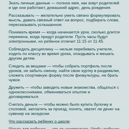
Знать личные данные — полное имя, как зовут родителей
и где они работают, домашний адрес, день рождения.
Рассказывать — желательно уметь связно формулировать
мысль, давать связный ответ на вопрос, подбирать слова,
пересказывать услышанное.
Понимать время — когда начинается урок, сколько длится
перемена, когда придут родители. Пусть часы будут
электронными, но ребенок отличит 11:15 от 11:45.
Соблюдать дисциплину — нельзя перебивать учителя,
ходить по классу во время урока, опаздывать и мешать
другим детям.
Следить за вещами — чтобы собрать портфель после
уроков, не забыть сменку, найти свою куртку в раздевалке,
сложить спортивную форму после физкультуры, не брать
чужое.
Дружить — чтобы заводить новые знакомства, общаться с
одноклассниками, обмениваться опытом и
договариваться.
Считать деньги — чтобы можно было купить булочку в
столовой, заплатить за проезд, понять, хватит ли денег на
сувенир на экскурсии.
Что рассказать ребенку о школе
:
Школа для ребенка — что-то неизвестное. Чтобы ребенок