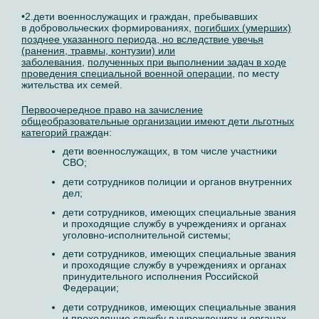
•2.дети военнослужащих и граждан, пребывавших
в добровольческих формированиях,
погибших (умерших)
позднее указанного периода, но вследствие увечья
(ранения, травмы, контузии) или
заболевания
,
полученных при выполнении задач в ходе
проведения специальной военной операции
, по месту
жительства их семей.
Первоочередное право на зачисление
общеобразовательные организации имеют дети льготных
категорий гражда
н:
дети военнослужащих, в том числе участники
СВО;
дети сотрудников полиции и органов внутренних
дел;
дети сотрудников, имеющих специальные звания
и проходящие службу в учреждениях и органах
уголовно-исполнительной системы;
дети сотрудников, имеющих специальные звания
и проходящие службу в учреждениях и органах
принудительного исполнения Российской
Федерации;
дети сотрудников, имеющих специальные звания
и проходящие службу в учреждениях и органах