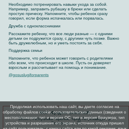
Необходимо потренировать навыки ухода за собой.
Например, заправить рубашку в брюки или сделать
простую прическу. Напомните, чтобы ребенок сразу
говорил, если форма испачкалась или порвалась.
Дружба с одноклассниками
Расскажите ребенку, что все люди разные — с одними
детьми он подружится сразу, с другими чуть позже. Важно
быть дружелюбным, но и уметь постоять за себя.
Поддержка семьи
Напомните, что ребенок может говорить с родителями
обо всем, что происходит в школе. Пусть он доверяет
взрослым и рассчитывает на помощь и понимание.
@gosuslugiforparents
Продолжая использовать наш сайт, вы даете согласие на
обработку файлов cookie, пользовательских данных (сведения о
МОУ «Средняя школа №20»
местоположении; тип и версия ОС; тип и версия Браузера; тип
185007, Республика Карелия, город Петрозаводск, ул.
устройства и разрешение его экрана; источник откуда пришел
Олонецкая, д. 75
на сайт пользователь; с какого сайта или по какой рекламе; язык