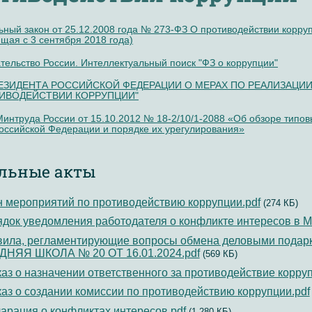
ный закон от 25.12.2008 года № 273-ФЗ О противодействии коррупц
щая с 3 сентября 2018 года)
тельство России. Интеллектуальный поиск "ФЗ о коррупции"
РЕЗИДЕНТА РОССИЙСКОЙ ФЕДЕРАЦИИ О МЕРАХ ПО РЕАЛИЗАЦИ
ТИВОДЕЙСТВИИ КОРРУПЦИИ"
интруда России от 15.10.2012 № 18-2/10/1-2088 «Об обзоре типов
оссийской Федерации и порядке их урегулирования»
льные акты
 мероприятий по противодействию коррупции.pdf
(274 КБ)
док уведомления работодателя о конфликте интересов в М
ила, регламентирующие вопросы обмена деловыми подарк
ДНЯЯ ШКОЛА № 20 ОТ 16.01.2024.pdf
(569 КБ)
аз о назначении ответственного за противодействие корруп
аз о создании комиссии по противодействию коррупции.pdf
арация о конфликтах интересов.pdf
(1 280 КБ)