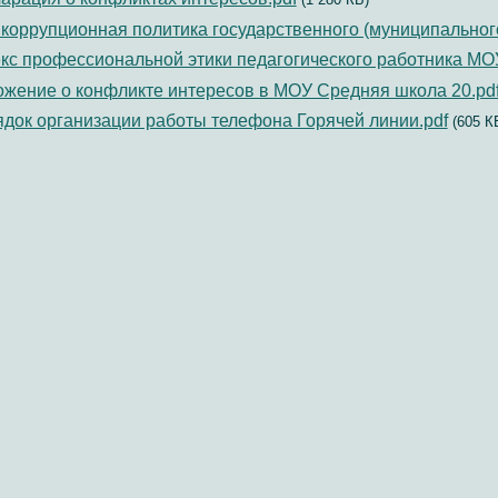
коррупционная политика государственного (муниципальног
кс профессиональной этики педагогического работника МО
жение о конфликте интересов в МОУ Средняя школа 20.pd
док организации работы телефона Горячей линии.pdf
(605 К