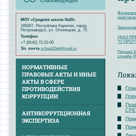
слабовидящих
Федераль
действую
МОУ «Средняя школа №20»
185007, Республика Карелия, город
Законода
Петрозаводск, ул. Олонецкая, д. 75
Телефон
УКАЗ П
"О ПРО
+7 (8142) 72-22-00
Эл. почта
school20ed@mail.ru
Письмо М
службе Р
НОРМАТИВНЫЕ
Лока
ПРАВОВЫЕ АКТЫ И ИНЫЕ
АКТЫ В СФЕРЕ
ПРОТИВОДЕЙСТВИЯ
План
КОРРУПЦИИ
Поря
Прав
СРЕ
АНТИКОРРУПЦИОННАЯ
Прик
ЭКСПЕРТИЗА
Прик
Декл