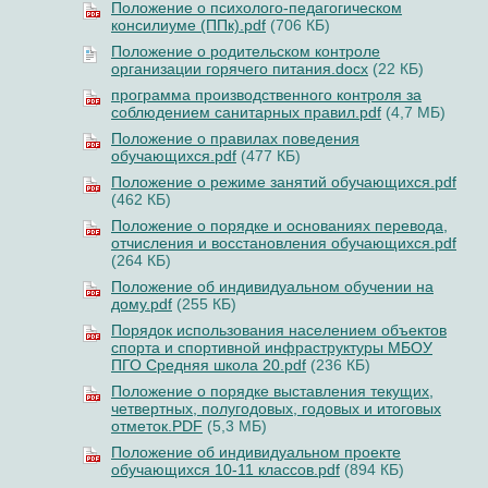
Положение о психолого-педагогическом
консилиуме (ППк).pdf
(706 КБ)
Положение о родительском контроле
организации горячего питания.docx
(22 КБ)
программа производственного контроля за
соблюдением санитарных правил.pdf
(4,7 МБ)
Положение о правилах поведения
обучающихся.pdf
(477 КБ)
Положение о режиме занятий обучающихся.pdf
(462 КБ)
Положение о порядке и основаниях перевода,
отчисления и восстановления обучающихся.pdf
(264 КБ)
Положение об индивидуальном обучении на
дому.pdf
(255 КБ)
Порядок использования населением объектов
спорта и спортивной инфраструктуры МБОУ
ПГО Средняя школа 20.pdf
(236 КБ)
Положение о порядке выставления текущих,
четвертных, полугодовых, годовых и итоговых
отметок.PDF
(5,3 МБ)
Положение об индивидуальном проекте
обучающихся 10-11 классов.pdf
(894 КБ)