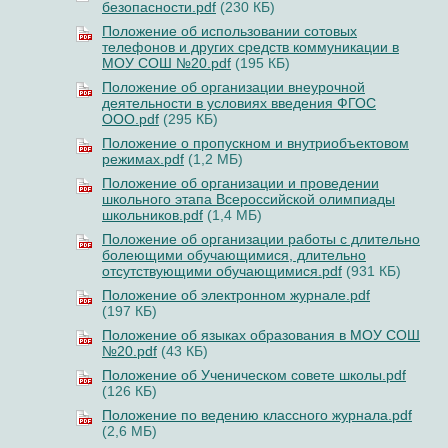
безопасности.pdf
(230 КБ)
Положение об использовании сотовых
телефонов и других средств коммуникации в
МОУ СОШ №20.pdf
(195 КБ)
Положение об организации внеурочной
деятельности в условиях введения ФГОС
ООО.pdf
(295 КБ)
Положение о пропускном и внутриобъектовом
режимах.pdf
(1,2 МБ)
Положение об организации и проведении
школьного этапа Всероссийской олимпиады
школьников.pdf
(1,4 МБ)
Положение об организации работы с длительно
болеющими обучающимися, длительно
отсутствующими обучающимися.pdf
(931 КБ)
Положение об электронном журнале.pdf
(197 КБ)
Положение об языках образования в МОУ СОШ
№20.pdf
(43 КБ)
Положение об Ученическом совете школы.pdf
(126 КБ)
Положение по ведению классного журнала.pdf
(2,6 МБ)