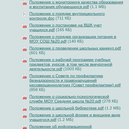
Положение о мониторинге качества образования
и воспитания обучающихся.pdf
(1,1 МБ)
Положение о порядке внутришкольного
контроля.doc
(711 КБ)
Положение о постановке на ВШК учет
учащихся.pdf
(165 КБ)
Положение о порядке организации питания в
МОУ СОШ №20.pdf
(140 КБ)
Положение о проведении школьных каникул.pdf
(601 КБ)
Положение о рабочей программе учебных
предметов, курсов, в том числе внеурочной
деятельности.pdf
(1003 КБ)
Положение о Совете по профилактике
безнадзорности и правонарушений
несовершеннолетних (Совет профилактики).pdf
(858 КБ)
Положение о социально-психологической
службе МОУ Средняя школа №20.pdf
(278 КБ)
Положение о школьной библиотеке.pdf
(1,2 МБ)
Положение о школьной форме и внешнем виде
учащегося.pdf
(1,2 МБ)
Положение об информационной