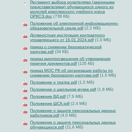
Регламент выбора родителями (законными
представителями) обучающихся одного из
модулей комплексного учебного курса
ОРКСЭ.doc
(738 КБ)
Положение об электронной информационно-
образовательной среде.pdf
(2,2 МБ)
Должностная инструкция контрактного
управляющего от 16.01.2024.pdf
(1,0 МБ)
приказ о снижении бюрократической
нагрузки.pdf
(34 КБ)
приказ минпросвещения об утверждения
перечня документов.pdf
(125 КБ)
приказ МОС РК об организации работы по
снижению бюрократич нагрузки.pdf
(1,5 МБ)
Положение о театре.pdf
(1,5 МБ)
Положение о школьном музее.pdf
(1,8 МБ)
Положение ВД.pdf
(7,5 МБ)
Положение ШСК.pdf
(2,4 МБ)
Положение о защите персональных данных
работников.pdf
(4,0 МБ)
Положение о защите персональных данных
обучающихся.pdf
(11,6 МБ)