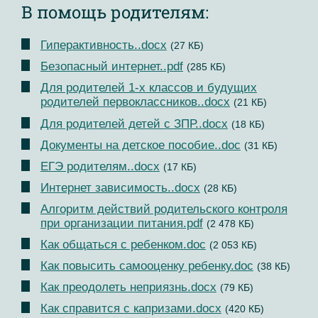
В помощь родителям:
Гиперактивность..docx
(27 КБ)
Безопасный интернет..pdf
(285 КБ)
Для родителей 1-х классов и будущих
родителей первоклассников..docx
(21 КБ)
Для родителей детей с ЗПР..docx
(18 КБ)
Документы на детское пособие..doc
(31 КБ)
ЕГЭ родителям..docx
(17 КБ)
Интернет зависимость..docx
(28 КБ)
Алгоритм действий родительского контроля
при организации питания.pdf
(2 478 КБ)
Как общаться с ребенком.doc
(2 053 КБ)
Как повысить самооценку ребенку.doc
(38 КБ)
Как преодолеть неприязнь.docx
(79 КБ)
Как справится с капризами.docx
(420 КБ)