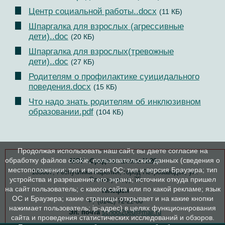
Центр социальной работы..docx
(11 КБ)
Шпаргалка для взрослых (агрессивные
дети)..doc
(20 КБ)
Шпаргалка для взрослых(тревожные
дети)..doc
(27 КБ)
Родителям о профилактике суицидального
поведения.docx
(15 КБ)
Что надо знать родителям об инклюзивном
образовании.pdf
(104 КБ)
Продолжая использовать наш сайт, вы даете согласие на
обработку файлов cookie, пользовательских данных (сведения о
МОУ «Средняя школа №20»
местоположении; тип и версия ОС; тип и версия Браузера; тип
185007, Республика Карелия, город Петрозаводск, ул.
устройства и разрешение его экрана; источник откуда пришел
Олонецкая, д. 75
на сайт пользователь; с какого сайта или по какой рекламе; язык
Телефон
ОС и Браузера; какие страницы открывает и на какие кнопки
+7 (8142) 72-22-00
нажимает пользователь; ip-адрес) в целях функционирования
Эл. почта
school20ed@mail.ru
сайта и проведения статистических исследований и обзоров.