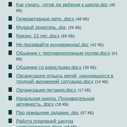
Как узнать, готов ли ребенок к школе.doc
(45
КБ)
Гиперактивные дети..docx
(48 КБ)
Мудрый родитель..doc
(26 КБ)
Кризис 13 лет..docx
(65 КБ)
Не прозевайте вундеркинда!.doc
(42 КБ)
Общение с противоположным полом.docx
(61
КБ)
Общение со взрослыми.docx
(30 КБ)
Организация отдыха детей, находящихся в
трудной жизненной ситуации.docx
(14 КБ)
Организация питания.docx
(17 КБ)
Начальная школа. Познавательная
активность..docx
(18 КБ)
Про домашнее задание..doc
(57 КБ)
Работа отделений центра
сопровождения.docx