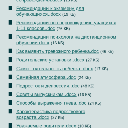
(13 КБ)
Рекомендации к экзамену для
обучающихся..docx
(19 КБ)
Рекомендации по сопровождению учащихся
1-11 классов..doc
(76 КБ)
Рекомендации психолога на дистанционном
обучении.docx
(16 КБ)
Как выявить тревожного ребенка.doc
(46 КБ)
Родительские установки..docx
(27 КБ)
Самостоятельность ребенка..docx
(17 КБ)
Семейная атмосфера..doc
(24 КБ)
Подросток и депрессия..doc
(48 КБ)
Советы выпускникам..docx
(16 КБ)
Способы выражения гнева..doc
(24 КБ)
Характеристика подросткового
возраста..docx
(27 КБ)
Уважаемые родители.docx
(10 КБ)