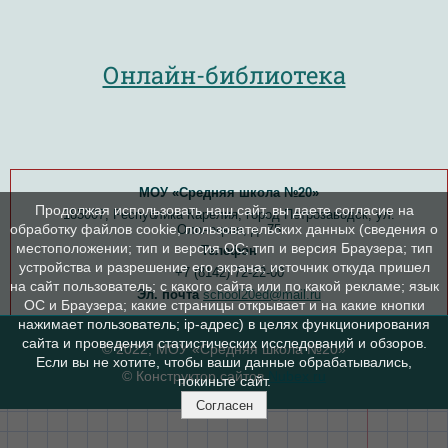
Онлайн-библиотека
МОУ «Средняя школа №20»
Продолжая использовать наш сайт, вы даете согласие на
185007, Республика Карелия, город Петрозаводск, ул.
обработку файлов cookie, пользовательских данных (сведения о
Олонецкая, д. 75
местоположении; тип и версия ОС; тип и версия Браузера; тип
Телефон
устройства и разрешение его экрана; источник откуда пришел
+7 (8142) 72-22-00
на сайт пользователь; с какого сайта или по какой рекламе; язык
Эл. почта
school20ed@mail.ru
ОС и Браузера; какие страницы открывает и на какие кнопки
нажимает пользователь; ip-адрес) в целях функционирования
сайта и проведения статистических исследований и обзоров.
© 2022, МОУ «Средняя школа №20»
Если вы не хотите, чтобы ваши данные обрабатывались,
© Конструктор сайтов
Nubex.ru
покиньте сайт.
Согласен