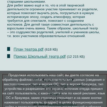
старшими школьниками.
Для ребят важно ещё и то, что в этой творческой
деятельности огромное участие принимают их родители,
которые помогают выучить роль, погрузиться в нужную
историческую эпоху, создать атмосферу, которая
требуется для спектакля, помогают с созданием
костюмов. Для детей такая совместная деятельность с
взрослыми очень важна. Таким образом, школьный театр
– это содружество родителей, учителей и учеников школы,
т.е. всех участников образовательных отношений.
План театра.pdf
(618 КБ)
Приказ Школьный театр.pdf
(12 215 КБ)
Продолжая использовать наш сайт, вы даете согласие на
обработку файлов cookie, пользовательских данных (сведения о
МОУ «Средняя школа №20»
местоположении; тип и версия ОС; тип и версия Браузера; тип
185007, Республика Карелия, город Петрозаводск, ул.
устройства и разрешение его экрана; источник откуда пришел
Олонецкая, д. 75
на сайт пользователь; с какого сайта или по какой рекламе; язык
Телефон
ОС и Браузера; какие страницы открывает и на какие кнопки
+7 (8142) 72-22-00
нажимает пользователь; ip-адрес) в целях функционирования
Эл. почта
school20ed@mail.ru
сайта и проведения статистических исследований и обзоров.