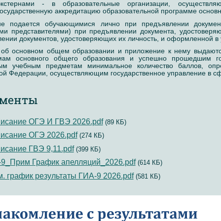
экстернами - в образовательные организации, осуществл
государственную аккредитацию образовательной программе основно
ие подается обучающимися лично при предъявлении документ
ыми представителями) при предъявлении документа, удостоверя
ении документов, удостоверяющих их личность, и оформленной в 
т об основном общем образовании и приложение к нему выдают
мам основного общего образования и успешно прошедшим го
ым учебным предметам минимальное количество баллов, опре
ой Федерации, осуществляющим государственное управление в сф
менты
исание ОГЭ И ГВЭ 2026.pdf
(89 КБ)
исание ОГЭ 2026.pdf
(274 КБ)
исание ГВЭ 9,11.pdf
(399 КБ)
9_Прим График апелляций_2026.pdf
(614 КБ)
. график результаты ГИА-9 2026.pdf
(581 КБ)