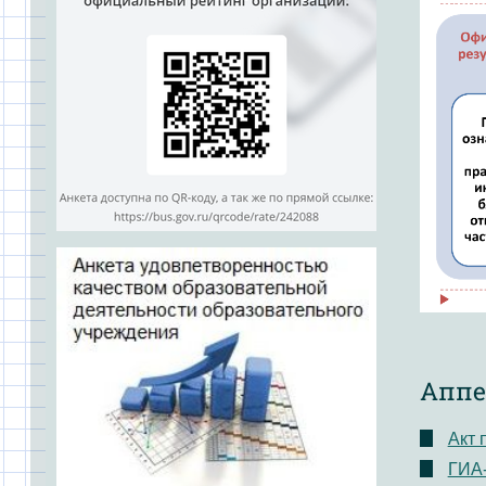
Аппе
Акт 
ГИА-