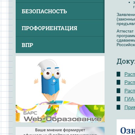
БЕЗОПАСНОСТЬ
Заявлен
(законн
предъявл
ПРОФОРИЕНТАЦИЯ
Аттеста
програм
сдаваем
ВПР
Российск
Доку
Расп
Расп
Расп
ГИА-
Прим