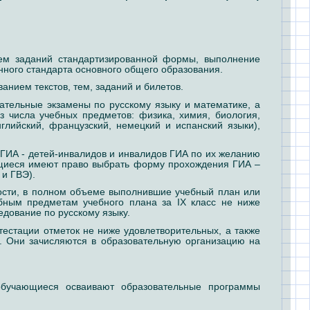
ием заданий стандартизированной формы, выполнение
нного стандарта основного общего образования.
нием текстов, тем, заданий и билетов.
ательные экзамены по русскому языку и математике, а
 числа учебных предметов: физика, химия, биология,
глийский, французский, немецкий и испанский языки),
 ГИА - детей-инвалидов и инвалидов ГИА по их желанию
щиеся имеют право выбрать форму прохождения ГИА –
и ГВЭ).
сти, в полном объеме выполнившие учебный план или
бным предметам учебного плана за IX класс не ниже
едование по русскому языку.
естации отметок не ниже удовлетворительных, а также
у. Они зачисляются в образовательную организацию на
обучающиеся осваивают образовательные программы