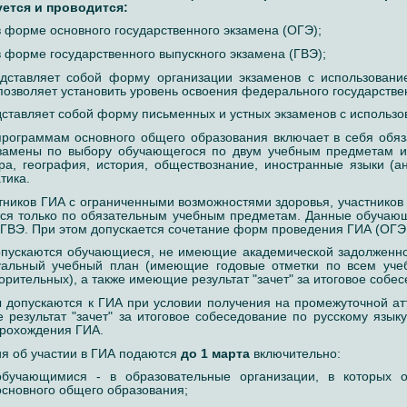
уется и проводится:
в форме основного государственного экзамена (ОГЭ);
в форме государственного выпускного экзамена (ГВЭ);
дставляет собой форму организации экзаменов с использован
позволяет установить уровень освоения федерального государстве
ставляет собой форму письменных и устных экзаменов с использова
рограммам основного общего образования включает в себя обяз
кзамены по выбору обучающегося по двум учебным предметам из
ра, география, история, обществознание, иностранные языки (ан
тика.
тников ГИА с ограниченными возможностями здоровья, участников
тся только по обязательным учебным предметам. Данные обучаю
ГВЭ. При этом допускается сочетание форм проведения ГИА (ОГЭ 
опускаются обучающиеся, не имеющие академической задолженно
уальный учебный план (имеющие годовые отметки по всем уче
орительных), а также имеющие результат "зачет" за итоговое собес
 допускаются к ГИА при условии получения на промежуточной атт
результат "зачет" за итоговое собеседование по русскому язык
рохождения ГИА.
я об участии в ГИА подаются
до 1 марта
включительно:
обучающимися - в образовательные организации, в которых 
основного общего образования;