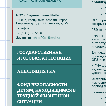
слабовидящих
организ
МОУ «Средняя школа №20»
ОГЭ пре
185007, Республика Карелия, город
Петрозаводск, ул. Олонецкая, д. 75
которых 
Телефон
ГВЭ пред
+7 (8142) 72-22-00
ГИА по п
Эл. почта
school20ed@mail.ru
также э
литерату
информа
ГОСУДАРСТВЕННАЯ
Для учас
проводи
ИТОГОВАЯ АТТЕСТАЦИЯ
ОГЭ или 
К ГИА д
индивид
АПЕЛЛЯЦИЯ ГИА
удовлетв
Экстерны
имеющие 
ФОНД БЕЗОПАСНОСТИ
период п
ДЕТЯМ, НАХОДЯЩИМСЯ В
Заявлени
ТРУДНОЙ ЖИЗНЕННОЙ
СИТУАЦИИ