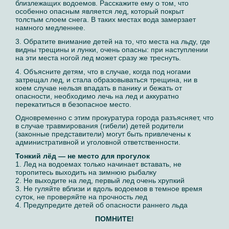
близлежащих водоемов. Расскажите ему о том, что
особенно опасным является лед, который покрыт
толстым слоем снега. В таких местах вода замерзает
намного медленнее.
3. Обратите внимание детей на то, что места на льду, где
видны трещины и лунки, очень опасны: при наступлении
на эти места ногой лед может сразу же треснуть.
4. Объясните детям, что в случае, когда под ногами
затрещал лед, и стала образовываться трещина, ни в
коем случае нельзя впадать в панику и бежать от
опасности, необходимо лечь на лед и аккуратно
перекатиться в безопасное место.
Одновременно с этим прокуратура города разъясняет, что
в случае травмирования (гибели) детей родители
(законные представители) могут быть привлечены к
административной и уголовной ответственности.
Тонкий лёд — не место для прогулок
1. Лед на водоемах только начинает вставать, не
торопитесь выходить на зимнюю рыбалку
2. Не выходите на лед, первый лед очень хрупкий
3. Не гуляйте вблизи и вдоль водоемов в темное время
суток, не проверяйте на прочность лед
4. Предупредите детей об опасности раннего льда
ПОМНИТЕ!