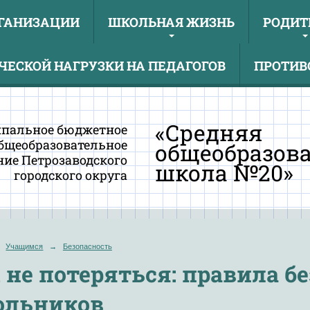
РГАНИЗАЦИИ
ШКОЛЬНАЯ ЖИЗНЬ
РОДИТ
ЕСКОЙ НАГРУЗКИ НА ПЕДАГОГОВ
ПРОТИВ
«Средняя
пальное бюджетное
бщеобразовательное
общеобразов
ие Петрозаводского
школа №20»
городского округа
Учащимся
→
Безопасность
 не потеряться: правила б
ольников