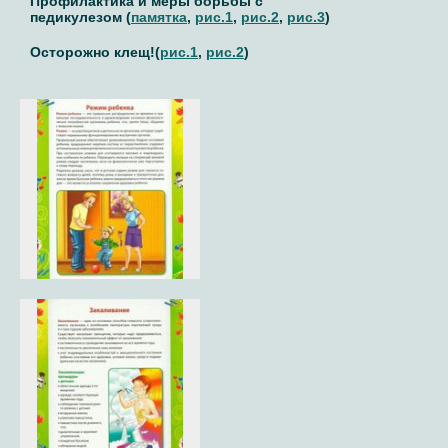
Профилактика и меры борьбы с
педикулезом (
памятка
,
рис.1
,
рис.2
,
рис.3
)
Осторожно клещ!(
рис.1
,
рис.2
)