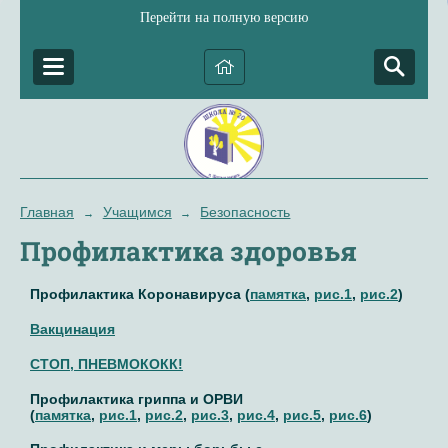
Перейти на полную версию
Главная
Учащимся
Безопасность
→
→
Профилактика здоровья
Профилактика Коронавируса (
памятка
,
рис.1
,
рис.2
)
Вакцинация
СТОП, ПНЕВМОКОКК!
Профилактика гриппа и ОРВИ
(
памятка
,
рис.1
,
рис.2
,
рис.3
,
рис.4
,
рис.5
,
рис.6
)